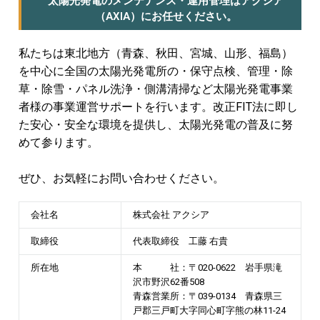
太陽光発電のメンテナンス・運用管理はアクシア
（AXIA）にお任せください。
私たちは東北地方（青森、秋田、宮城、山形、福島）
を中心に全国の太陽光発電所の・保守点検、管理・除
草・除雪・パネル洗浄・側溝清掃など太陽光発電事業
者様の事業運営サポートを行います。改正FIT法に即し
た安心・安全な環境を提供し、太陽光発電の普及に努
めて参ります。
ぜひ、お気軽にお問い合わせください。
会社名
株式会社 アクシア
取締役
代表取締役 工藤 右貴
所在地
本 社：〒020-0622 岩手県滝
沢市野沢62番508
青森営業所：〒039-0134 青森県三
戸郡三戸町大字同心町字熊の林11-24