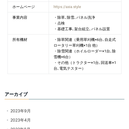
ホームページ
https://axia.style
事業内容
・除草､除雪､パネル洗浄
・点検
・基礎工事､架台組立､パネル設置
所有機材
・除草関連（乗用草刈機×6台､自走式
ロータリー草刈機×1台 他）
・除雪関連（ホイルローダー×1台､除
雪機×6台）
・その他（トラクター×1台､回送車×1
台､電気テスター）
アーカイブ
2023年9月
2023年4月