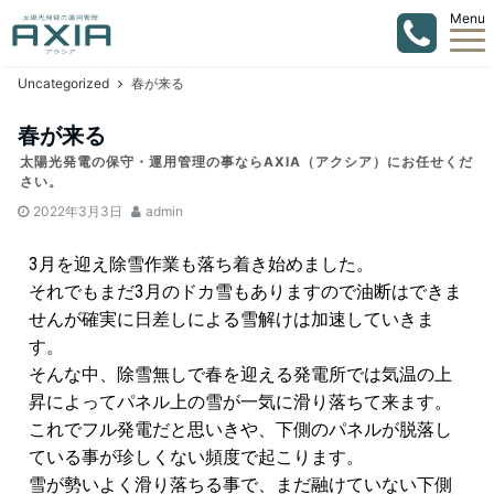
Menu
Uncategorized
春が来る
春が来る
太陽光発電の保守・運用管理の事ならAXIA（アクシア）にお任せくだ
さい。
2022年3月3日
admin
3月を迎え除雪作業も落ち着き始めました。
それでもまだ3月のドカ雪もありますので油断はできま
せんが確実に日差しによる雪解けは加速していきま
す。
そんな中、除雪無しで春を迎える発電所では気温の上
昇によってパネル上の雪が一気に滑り落ちて来ます。
これでフル発電だと思いきや、下側のパネルが脱落し
ている事が珍しくない頻度で起こります。
雪が勢いよく滑り落ちる事で、まだ融けていない下側